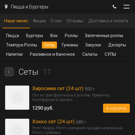
Пицца и Бургеры
Наше меню
Акции
О нас
Отзывы
Доставка и оплата
Пицца
Бургеры
Вок
Роллы
Запечённые роллы
Темпура Роллы
Сеты
Гунканы
Закуски
Десерты
Напитки
Разливное и баночное
Салаты
СУПЫ
Сеты
11
Хиросима сет (24 шт)
900 г
Сет их трех фритюрных роллов: Креветка,
Калифорния и Цезарь
1290 руб.
в корзину
Хокко сет (24 шт)
680 г
Ролл Увара, Ролл с копченой курицей запеченный,
Ролл с грибами