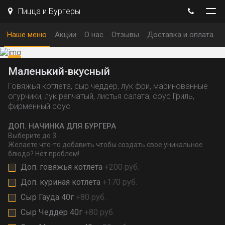
Пицца и Бургеры
Наше меню
Акции
О нас
Отзывы
Доставка и оплата
Маленький-вкусный
Говяжья котлета, сыр чеддер, лук фри, маринованные
огурчики, лук репчатый, листья салата, соус Гриль,
фирменный соус
ДОП. НАЧИНКА ДЛЯ БУРГЕРА
Выберите
до 3
Желаете что-то добавить чтобы создать свое уникальное
блюдо? Нет проблем!
Доп. говяжья котлета
+200 руб.
Доп. куриная котлета
+170 руб.
Сыр Гауда 40г
+80 руб.
Сыр Чеддер 40г
+80 руб.