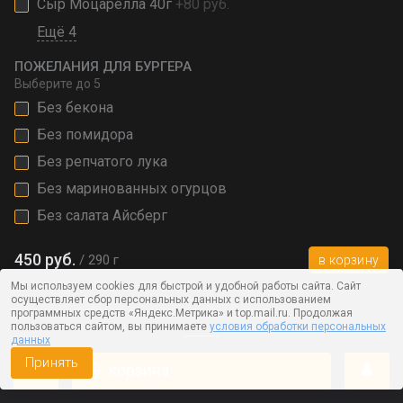
Сыр Моцарелла 40г
+80 руб.
Ещё 4
ПОЖЕЛАНИЯ ДЛЯ БУРГЕРА
Выберите
до 5
Без бекона
Без помидора
Без репчатого лука
Без маринованных огурцов
Без салата Айсберг
450 руб.
290 г
в корзину
Мы используем cookies для быстрой и удобной работы сайта. Сайт
осуществляет сбор персональных данных с использованием
программных средств «Яндекс.Метрика» и top.mail.ru. Продолжая
пользоваться сайтом, вы принимаете
условия обработки персональных
данных
Принять
корзина