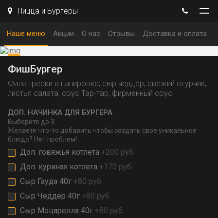
Пицца и Бургеры
Наше меню
Акции
О нас
Отзывы
Доставка и оплата
ФишБургер
Филе трески в панировке, сыр чеддер, свежий огурчик,
листья салата, соус Тар-тар, фирменный соус
ДОП. НАЧИНКА ДЛЯ БУРГЕРА
Выберите
до 3
Желаете что-то добавить чтобы создать свое уникальное
блюдо? Нет проблем!
Доп. говяжья котлета
+200 руб.
Доп. куриная котлета
+170 руб.
Сыр Гауда 40г
+80 руб.
Сыр Чеддер 40г
+80 руб.
Сыр Моцарелла 40г
+80 руб.